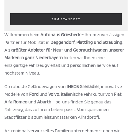
ZUM STANDORT
Willkommen beim
Autohaus Griesbeck
– Ihrem zuverlässigen
Partner für Mobilität in
Deggendorf, Plattling und Straubing
.
Als
größter Anbieter für Neu- und Gebrauchtwagen unserer
Marken in ganz Niederbayern
bieten wir Ihnen eine
einzigartige Fahrzeugvielfalt und persönlichen Service auf
höchstem Niveau.
Ob robuste Geländewagen von
INEOS Grenadier
, innovative
Modelle von
Ford
und
Volvo
, italienische Fahrkultur von
Fiat
,
Alfa Romeo
und
Abarth
– bei uns finden Sie genau das
Fahrzeug, das zu Ihrem Leben passt. Vom sparsamen
Stadtflitzer bis zum leistungsstarken Allradprofi.
Als regional verwurzeltes Familienunternehmen stehen wir