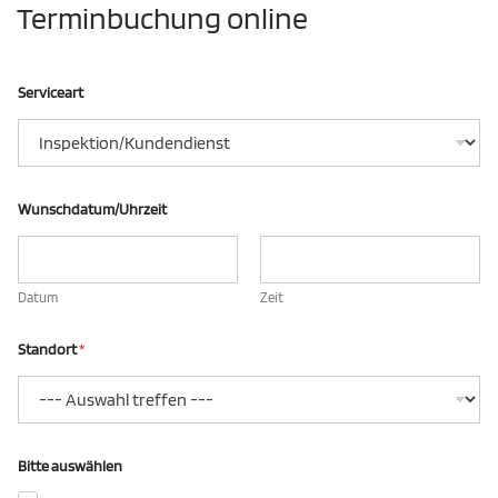
Terminbuchung online
Serviceart
Wunschdatum/Uhrzeit
Datum
Zeit
Standort
*
F
Bitte auswählen
a
h