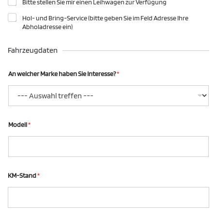
Bitte stellen Sie mir einen Leihwagen zur Verfügung
r
g
Hol- und Bring-Service (bitte geben Sie im Feld Adresse Ihre
e
Abholadresse ein)
s
t
e
Fahrzeugdaten
l
l
n
An welcher Marke haben Sie Interesse?
*
u
m
m
e
r
A
Modell
*
n
K
M
-
S
t
KM-Stand
*
a
n
d