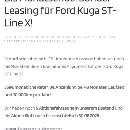
Leasing für Ford Kuga ST-
Line X!
GESCHRIEBEN VON
CHRISTOPH HOLZINGER
AM
22. JUNI 2026
.
VERÖFFENTLICHT IN
ALLGEMEIN
,
NEWS
.
Schnell sein lohnt sich! Für Kurzentschlossene haben wir noch
bis Monatsende ein krachendes Argument für den Ford Kuga
ST Line X!
369€ monatliche Rate*, 0€ Anzahlung bei 48 Monaten Laufzeit
und 10.000km pro Jahr!
Wir haben noch
5 Aktionsfahrzeuge in unserem Bestand
und
die
Aktion läuft noch bis einschließlich 30.06.2026
.
Worauf warten Sie also noch?