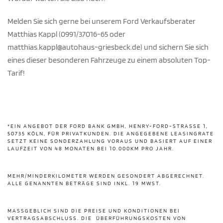
Melden Sie sich gerne bei unserem Ford Verkaufsberater
Matthias Kappl (0991/37016-65 oder
matthias.kappl@autohaus-griesbeck.de) und sichern Sie sich
eines dieser besonderen Fahrzeuge zu einem absoluten Top-
Tarif!
*EIN ANGEBOT DER FORD BANK GMBH, HENRY-FORD-STRASSE 1, 5
0735 KÖLN, FÜR PRIVATKUNDEN. DIE ANGEGEBENE LEASINGRATE S
ETZT KEINE SONDERZAHLUNG VORAUS UND BASIERT AUF EINER L
AUFZEIT VON 48 MONATEN BEI 10.000KM PRO JAHR.
MEHR/MINDERKILOMETER WERDEN GESONDERT ABGERECHNET.
ALLE GENANNTEN BETRÄGE SIND INKL. 19 MWST.
MASSGEBLICH SIND DIE PREISE UND KONDITIONEN BEI V
ERTRAGSABSCHLUSS. DIE ÜBERFÜHRUNGSKOSTEN VON 1