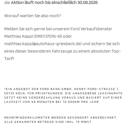
die
Aktion läuft noch bis einschließlich 30.06.2026
.
Worauf warten Sie also noch?
Melden Sie sich gerne bei unserem Ford Verkaufsberater
Matthias Kappl (0991/37016-65 oder
matthias.kappl@autohaus-griesbeck.de) und sichern Sie sich
eines dieser besonderen Fahrzeuge zu einem absoluten Top-
Tarif!
*EIN ANGEBOT DER FORD BANK GMBH, HENRY-FORD-STRASSE 1, 5
0735 KÖLN, FÜR PRIVATKUNDEN. DIE ANGEGEBENE LEASINGRATE S
ETZT KEINE SONDERZAHLUNG VORAUS UND BASIERT AUF EINER L
AUFZEIT VON 48 MONATEN BEI 10.000KM PRO JAHR.
MEHR/MINDERKILOMETER WERDEN GESONDERT ABGERECHNET.
ALLE GENANNTEN BETRÄGE SIND INKL. 19 MWST.