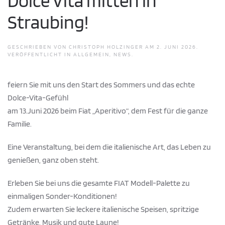
Dolce Vita mitten in
Straubing!
GESCHRIEBEN VON
CHRISTOPH HOLZINGER
AM
2. JUNI 2026
.
VERÖFFENTLICHT IN
ALLGEMEIN
,
NEWS
.
feiern Sie mit uns den Start des Sommers und das echte
Dolce-Vita-Gefühl
am 13.Juni 2026 beim Fiat „Aperitivo“, dem Fest für die ganze
Familie.
Eine Veranstaltung, bei dem die italienische Art, das Leben zu
genießen, ganz oben steht.
Erleben Sie bei uns die gesamte FIAT Modell-Palette zu
einmaligen Sonder-Konditionen!
Zudem erwarten Sie leckere italienische Speisen, spritzige
Getränke, Musik und gute Laune!