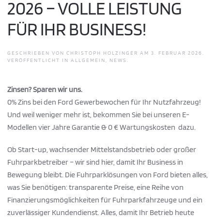
2026 – VOLLE LEISTUNG
FÜR IHR BUSINESS!
GESCHRIEBEN VON
CHRISTOPH HOLZINGER
AM
3. FEBRUAR 2026
.
VERÖFFENTLICHT IN
ALLGEMEIN
,
NEWS
.
Zinsen? Sparen wir uns.
0% Zins bei den Ford Gewerbewochen für Ihr Nutzfahrzeug!
Und weil weniger mehr ist, bekommen Sie bei unseren E-
Modellen vier Jahre Garantie & 0 € Wartungskosten dazu.
Ob
Start-up
, wachsender Mittelstandsbetrieb oder großer
Fuhrparkbetreiber – wir sind hier, damit Ihr Business in
Bewegung bleibt. Die Fuhrparklösungen von Ford bieten alles,
was Sie benötigen: transparente Preise, eine Reihe von
Finanzierungsmöglichkeiten für Fuhrparkfahrzeuge und ein
zuverlässiger Kundendienst. Alles, damit Ihr Betrieb heute