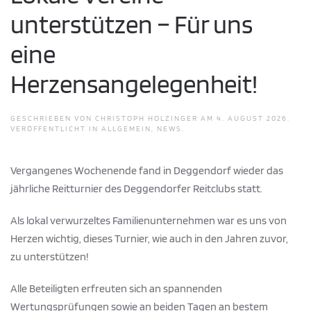
unterstützen – Für uns
eine
Herzensangelegenheit!
GESCHRIEBEN VON
CHRISTOPH HOLZINGER
AM
4. AUGUST 2026
.
VERÖFFENTLICHT IN
ALLGEMEIN
,
NEWS
.
Vergangenes Wochenende fand in Deggendorf wieder das
jährliche Reitturnier des Deggendorfer Reitclubs statt.
Als lokal verwurzeltes Familienunternehmen war es uns von
Herzen wichtig, dieses Turnier, wie auch in den Jahren zuvor,
zu unterstützen!
Alle Beteiligten erfreuten sich an spannenden
Wertungsprüfungen sowie an beiden Tagen an bestem