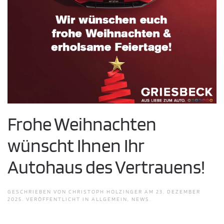
Frohe Weihnachten
wünscht Ihnen Ihr
Autohaus des Vertrauens!
GESCHRIEBEN VON
CHRISTOPH HOLZINGER
AM
23. DEZEMBER
2025
. VERÖFFENTLICHT IN
ALLGEMEIN
,
NEWS
.