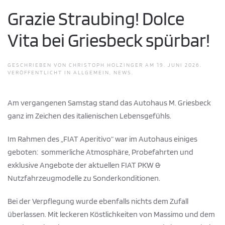
Grazie Straubing! Dolce
Vita bei Griesbeck spürbar!
GESCHRIEBEN VON
CHRISTOPH HOLZINGER
AM
19. JUNI 2026
.
VERÖFFENTLICHT IN
ALLGEMEIN
,
NEWS
.
Am vergangenen Samstag stand das Autohaus M. Griesbeck
ganz im Zeichen des italienischen Lebensgefühls.
Im Rahmen des „FIAT Aperitivo“ war im Autohaus einiges
geboten: sommerliche Atmosphäre, Probefahrten und
exklusive Angebote der aktuellen FIAT PKW &
Nutzfahrzeugmodelle zu Sonderkonditionen.
Bei der Verpflegung wurde ebenfalls nichts dem Zufall
überlassen. Mit leckeren Köstlichkeiten von Massimo und dem