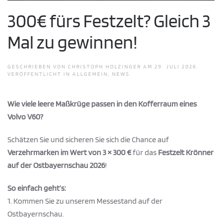
300€ fürs Festzelt? Gleich 3
Mal zu gewinnen!
GESCHRIEBEN VON
CHRISTOPH HOLZINGER
AM
29. JULI 2026
.
VERÖFFENTLICHT IN
ALLGEMEIN
,
NEWS
.
Wie viele leere Maßkrüge passen in den Kofferraum eines
Volvo V60?
Schätzen Sie und sicheren Sie sich die Chance auf
Verzehrmarken im Wert von 3 × 300 €
für das
Festzelt Krönner
auf der Ostbayernschau 2026
!
So einfach geht’s:
1. Kommen Sie zu unserem Messestand auf der
Ostbayernschau.