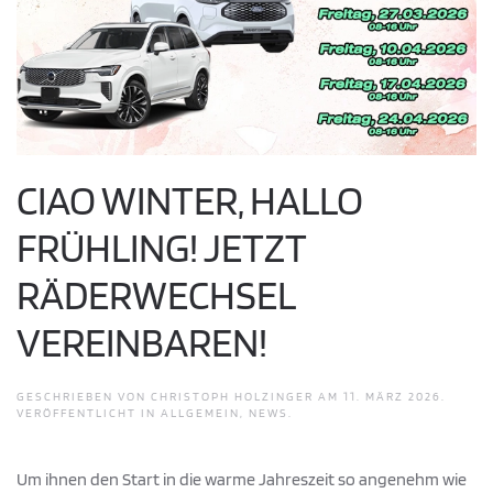
CIAO WINTER, HALLO
FRÜHLING! JETZT
RÄDERWECHSEL
VEREINBAREN!
GESCHRIEBEN VON
CHRISTOPH HOLZINGER
AM
11. MÄRZ 2026
.
VERÖFFENTLICHT IN
ALLGEMEIN
,
NEWS
.
Um ihnen den Start in die warme Jahreszeit so angenehm wie