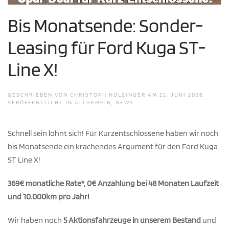
Bis Monatsende: Sonder-
Leasing für Ford Kuga ST-
Line X!
GESCHRIEBEN VON
CHRISTOPH HOLZINGER
AM
22. JUNI 2026
.
VERÖFFENTLICHT IN
ALLGEMEIN
,
NEWS
.
Schnell sein lohnt sich! Für Kurzentschlossene haben wir noch
bis Monatsende ein krachendes Argument für den Ford Kuga
ST Line X!
369€ monatliche Rate*, 0€ Anzahlung bei 48 Monaten Laufzeit
und 10.000km pro Jahr!
Wir haben noch
5 Aktionsfahrzeuge in unserem Bestand
und